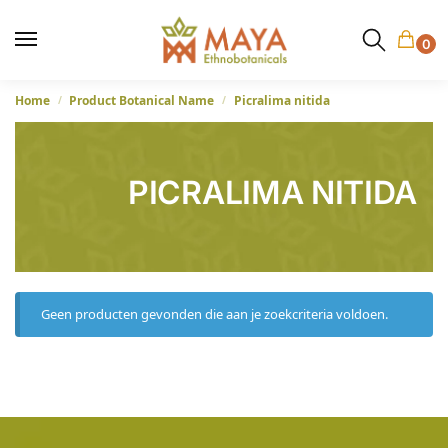
0
Home
Product Botanical Name
Picralima nitida
/
/
PICRALIMA NITIDA
Geen producten gevonden die aan je zoekcriteria voldoen.