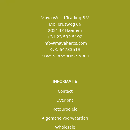
Maya World Trading B.V.
Mollerusweg 66
2031BZ
Haarlem
+31 23 532 5192
info@mayaherbs.com
KvK: 64733513
BTW: NL855806795B01
INFORMATIE
Contact
Over ons
Retourbeleid
Algemene voorwaarden
Wholesale