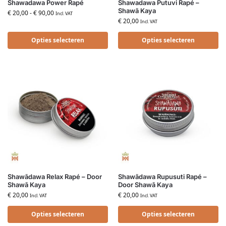
Shawadawa Power Rapé
Shawadawa Putuvi Rapé –
Shawã Kaya
€
20,00
-
€
90,00
Incl. VAT
€
20,00
Incl. VAT
Opties selecteren
Opties selecteren
Shawãdawa Relax Rapé – Door
Shawãdawa Rupusuti Rapé –
Shawã Kaya
Door Shawã Kaya
€
20,00
€
20,00
Incl. VAT
Incl. VAT
Opties selecteren
Opties selecteren