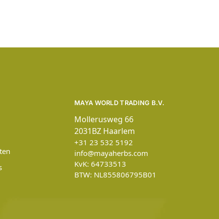
MAYA WORLD TRADING B.V.
Mollerusweg 66
2031BZ Haarlem
+31 23 532 5192
ten
info@mayaherbs.com
KvK: 64733513
s
BTW: NL855806795B01