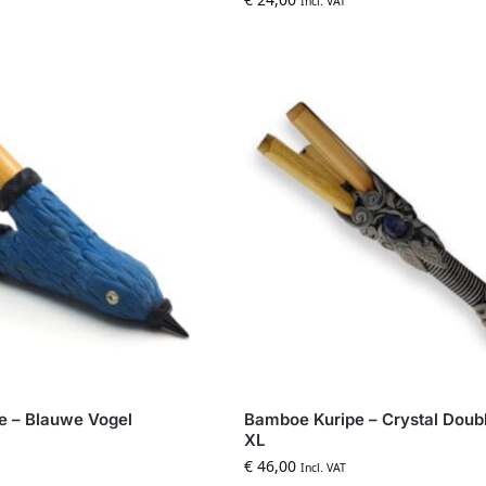
Incl. VAT
e – Blauwe Vogel
Bamboe Kuripe – Crystal Doubl
XL
€
46,00
Incl. VAT