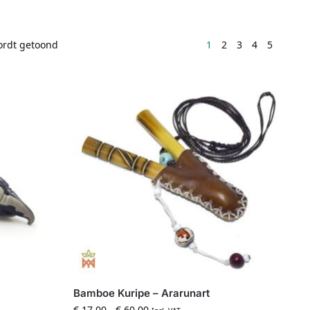
wordt getoond
1
2
3
4
5
Bamboe Kuripe – Ararunart
€
17,00
-
€
60,00