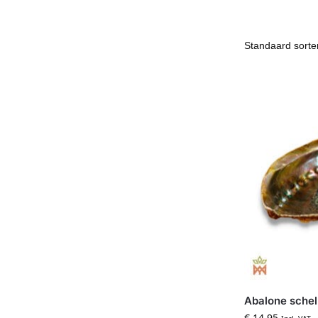
Abalone sche
€
14,95