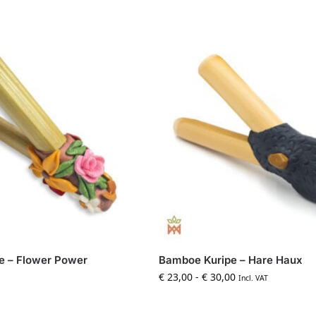
e – Flower Power
Bamboe Kuripe – Hare Haux
€
23,00
-
€
30,00
Incl. VAT