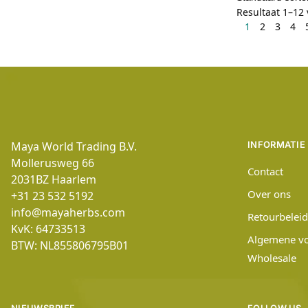
Resultaat 1–12
1
2
3
4
Maya World Trading B.V.
INFORMATIE
Mollerusweg 66
Contact
2031BZ
Haarlem
Over ons
+31 23 532 5192
info@mayaherbs.com
Retourbeleid
KvK: 64733513
Algemene v
BTW: NL855806795B01
Wholesale