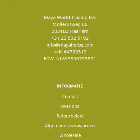
Maya World Trading B.V.
Mollerusweg 66
2031BZ
Haarlem
+31 23 532 5192
info@mayaherbs.com
KvK: 64733513
BTW: NL855806795B01
INFORMATIE
Contact
Over ons
Retourbeleid
Algemene voorwaarden
Wholesale