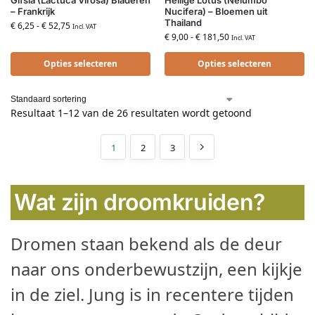
Gifsla (Lactuca Virosa) Bladeren
Heilige Lotus (Nelumbo
– Frankrijk
Nucifera) – Bloemen uit
Thailand
€
6,25
-
€
52,75
Incl. VAT
€
9,00
-
€
181,50
Incl. VAT
Opties selecteren
Opties selecteren
Resultaat 1–12 van de 26 resultaten wordt getoond
1
2
3
Wat zijn droomkruiden?
Dromen staan bekend als de deur
naar ons onderbewustzijn, een kijkje
in de ziel. Jung is in recentere tijden