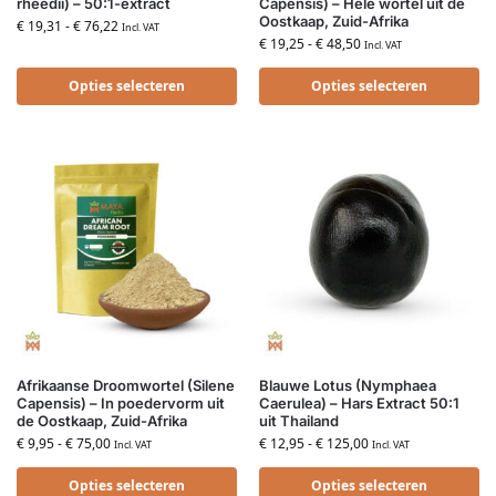
rheedii) – 50:1-extract
Capensis) – Hele wortel uit de
Oostkaap, Zuid-Afrika
€
19,31
-
€
76,22
Incl. VAT
€
19,25
-
€
48,50
Incl. VAT
Opties selecteren
Opties selecteren
Afrikaanse Droomwortel (Silene
Blauwe Lotus (Nymphaea
Capensis) – In poedervorm uit
Caerulea) – Hars Extract 50:1
de Oostkaap, Zuid-Afrika
uit Thailand
€
9,95
-
€
75,00
€
12,95
-
€
125,00
Incl. VAT
Incl. VAT
Opties selecteren
Opties selecteren