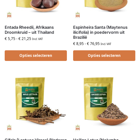
Entada Rheedii, Afrikaans
Espinheira Santa (Maytenus
Droomkruid – uit Thailand
ilicifolia) in poedervorm uit
Brazilië
€
5,75
-
€
21,25
Incl. VAT
€
8,95
-
€
76,95
Incl. VAT
Opties selecteren
Opties selecteren