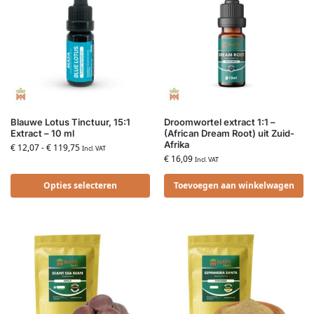
Blauwe Lotus Tinctuur, 15:1
Droomwortel extract 1:1 –
Extract – 10 ml
(African Dream Root) uit Zuid-
Afrika
€
12,07
-
€
119,75
Incl. VAT
€
16,09
Incl. VAT
Opties selecteren
Toevoegen aan winkelwagen