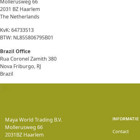
Mollerusweg 66
2031 BZ Haarlem
The Netherlands
KvK: 64733513
BTW: NL855806795B01
Brazil Office
Rua Coronel Zamith 380
Nova Friburgo, RJ
Brazil
Maya World Trading B.V.
INFORMATIE
Mollerusweg 66
Contact
2031BZ
Haarlem