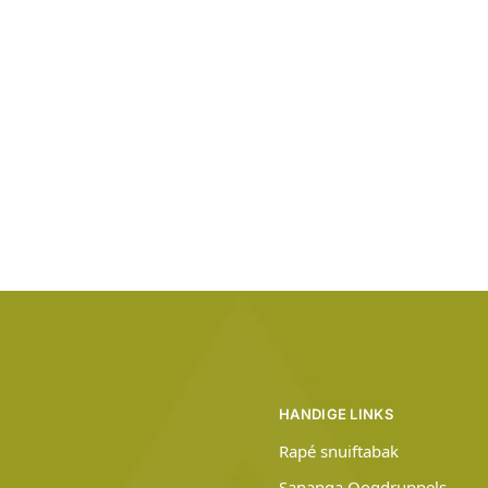
HANDIGE LINKS
Rapé snuiftabak
Sananga Oogdruppels