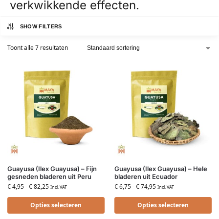
verkwikkende effecten.
SHOW FILTERS
Toont alle 7 resultaten
Guayusa (Ilex Guayusa) – Fijn
Guayusa (Ilex Guayusa) – Hele
gesneden bladeren uit Peru
bladeren uit Ecuador
€
4,95
-
€
82,25
€
6,75
-
€
74,95
Incl. VAT
Incl. VAT
Opties selecteren
Opties selecteren