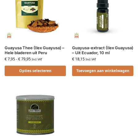
Guayusa Thee (Ilex Guayusa) –
Guayusa-extract (Ilex Guayusa)
Hele bladeren uit Peru
– Uit Ecuador, 10 ml
€
7,95
-
€
79,95
€
18,15
Incl. VAT
Incl. VAT
Opties selecteren
Toevoegen aan winkelwagen