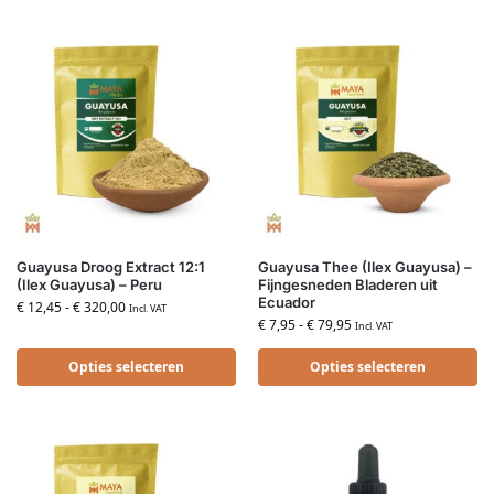
Guayusa Droog Extract 12:1
Guayusa Thee (Ilex Guayusa) –
(Ilex Guayusa) – Peru
Fijngesneden Bladeren uit
Ecuador
€
12,45
-
€
320,00
Incl. VAT
€
7,95
-
€
79,95
Incl. VAT
Opties selecteren
Opties selecteren