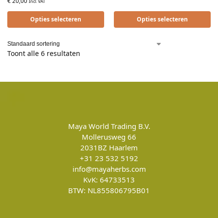
€
20,00
Incl. VAT
Opties selecteren
Opties selecteren
Toont alle 6 resultaten
Maya World Trading B.V.
Mollerusweg 66
2031BZ
Haarlem
+31 23 532 5192
info@mayaherbs.com
KvK: 64733513
BTW: NL855806795B01