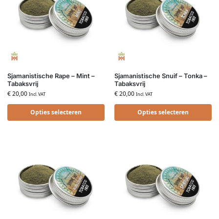
Sjamanistische Rape – Mint –
Sjamanistische Snuif – Tonka –
Tabaksvrij
Tabaksvrij
€
20,00
€
20,00
Incl. VAT
Incl. VAT
Opties selecteren
Opties selecteren