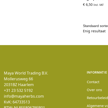
€
6,50
Incl. VAT
Enig resultaat
Maya World Trading B.V.
INFORMATIE
Mollerusweg 66
Contact
2031BZ
Haarlem
Over ons
+31 23 532 5192
info@mayaherbs.com
Retourbeleid
KvK: 64733513
Algemene v
BTW: NL855806795B01