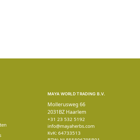
MAYA WORLD TRADING B.V.
Mollerusweg 66
2031BZ Haarlem
+31 23 532 5192
ten
info@mayaherbs.com
KvK: 64733513
s
BTW: NL855806795B01