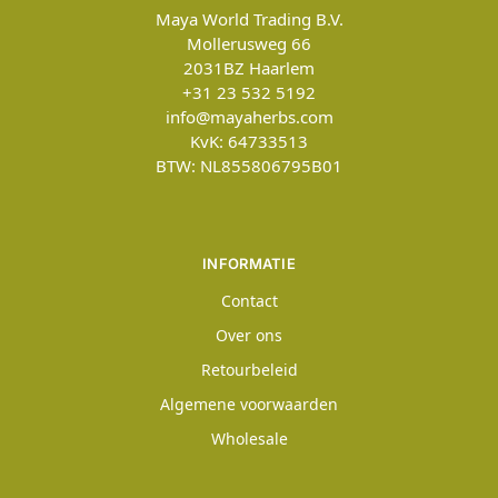
Maya World Trading B.V.
Mollerusweg 66
2031BZ
Haarlem
+31 23 532 5192
info@mayaherbs.com
KvK: 64733513
BTW: NL855806795B01
INFORMATIE
Contact
Over ons
Retourbeleid
Algemene voorwaarden
Wholesale