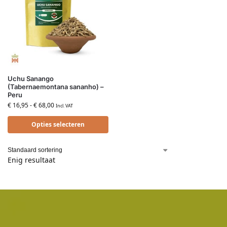
Uchu Sanango
(Tabernaemontana sananho) –
Peru
€
16,95
-
€
68,00
Incl. VAT
Opties selecteren
Enig resultaat