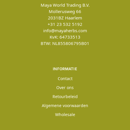
Maya World Trading B.V.
Mollerusweg 66
2031BZ
Haarlem
+31 23 532 5192
info@mayaherbs.com
KvK: 64733513
BTW: NL855806795B01
INFORMATIE
Contact
Over ons
Retourbeleid
Algemene voorwaarden
Wholesale