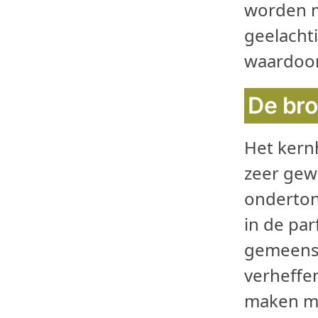
worden m
geelacht
waardoor
De bro
Het kern
zeer gew
ondertone
in de pa
gemeensc
verheffen
maken me