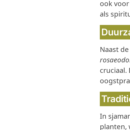
ook voor
als spiri
Duurz
Naast de
rosaeodo
cruciaal
oogstpra
Tradit
In sjaman
planten, 