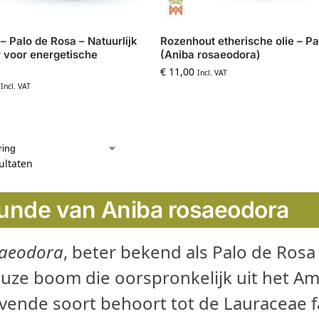
– Palo de Rosa – Natuurlijk
Rozenhout etherische olie – P
 voor energetische
(Aniba rosaeodora)
€
11,00
Incl. VAT
Incl. VAT
sultaten
unde van Aniba rosaeodora
saeodora
, beter bekend als Palo de Rosa 
uze boom die oorspronkelijk uit het 
jvende soort behoort tot de Lauraceae f