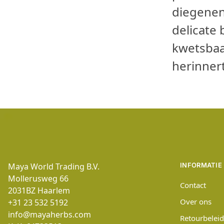
diegenen
delicate
kwetsbaa
herinner
Maya World Trading B.V.
INFORMATIE
Mollerusweg 66
Contact
2031BZ
Haarlem
Over ons
+31 23 532 5192
info@mayaherbs.com
Retourbeleid