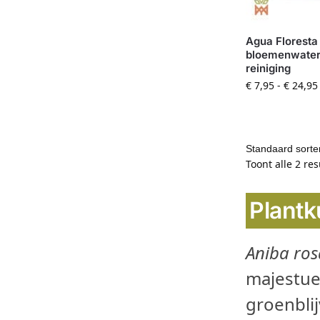
Agua Floresta 
bloemenwater
reiniging
€
7,95
-
€
24,95
Toont alle 2 re
Plantk
Aniba ro
majestue
groenbli