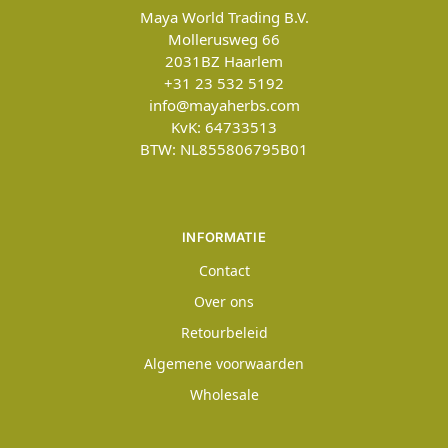
Maya World Trading B.V.
Mollerusweg 66
2031BZ
Haarlem
+31 23 532 5192
info@mayaherbs.com
KvK: 64733513
BTW: NL855806795B01
INFORMATIE
Contact
Over ons
Retourbeleid
Algemene voorwaarden
Wholesale