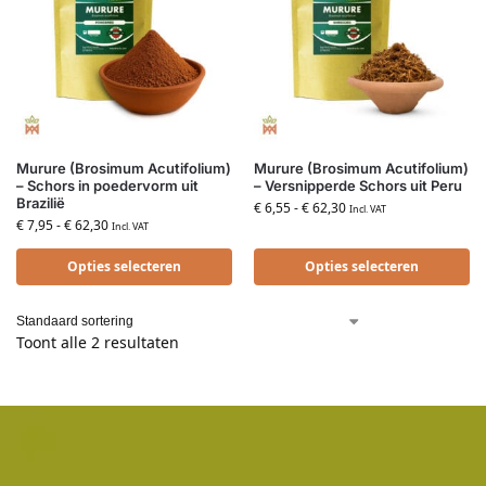
Murure (Brosimum Acutifolium)
Murure (Brosimum Acutifolium)
– Schors in poedervorm uit
– Versnipperde Schors uit Peru
Brazilië
€
6,55
-
€
62,30
Incl. VAT
€
7,95
-
€
62,30
Incl. VAT
Opties selecteren
Opties selecteren
Toont alle 2 resultaten