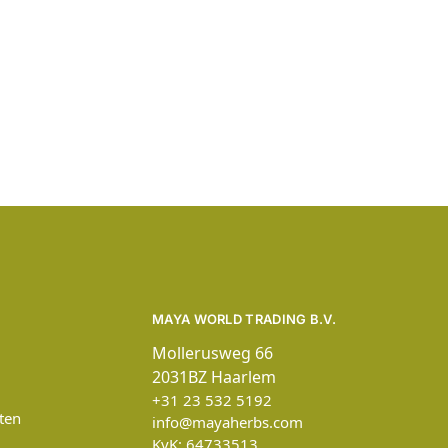
MAYA WORLD TRADING B.V.
Mollerusweg 66
2031BZ Haarlem
+31 23 532 5192
ten
info@mayaherbs.com
KvK: 64733513