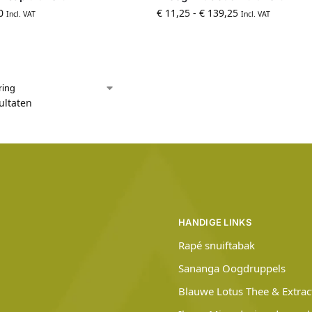
0
€
11,25
-
€
139,25
Incl. VAT
Incl. VAT
sultaten
HANDIGE LINKS
Rapé snuiftabak
Sananga Oogdruppels
Blauwe Lotus Thee & Extrac