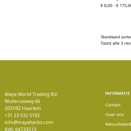
€
8,00
-
€
175,0
Toont alle 3 re
Maya World Trading B.V.
INFORMATIE
Mollerusweg 66
Contact
2031BZ
Haarlem
Over ons
+31 23 532 5192
info@mayaherbs.com
Retourbeleid
KvK: 64733513