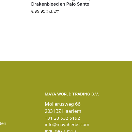
Drakenbloed en Palo Santo
€
99,95
Incl. VAT
MAYA WORLD TRADING B.V.
Mollerusweg 66
2031BZ Haarlem
+31 23 532 5192
ten
info@mayaherbs.com
KvK: 64733513