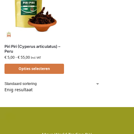
Piri Piri (Cyperus articulatus) –
Peru
€
5,00
-
€
55,00
Incl. VAT
Opties selecteren
Enig resultaat