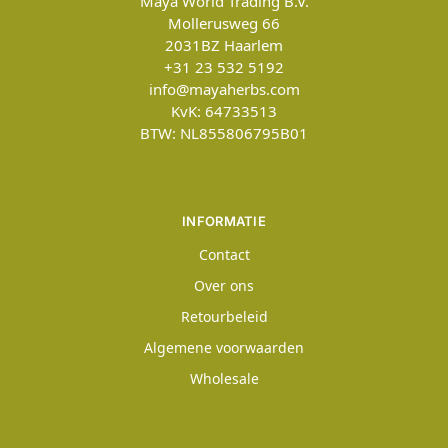
Maya World Trading B.V.
Mollerusweg 66
2031BZ
Haarlem
+31 23 532 5192
info@mayaherbs.com
KvK: 64733513
BTW: NL855806795B01
INFORMATIE
Contact
Over ons
Retourbeleid
Algemene voorwaarden
Wholesale