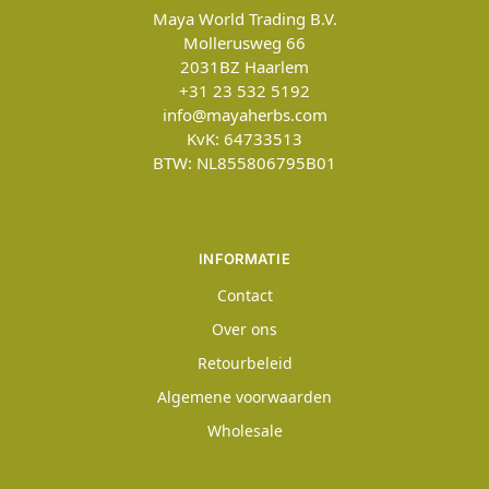
Maya World Trading B.V.
Mollerusweg 66
2031BZ
Haarlem
+31 23 532 5192
info@mayaherbs.com
KvK: 64733513
BTW: NL855806795B01
INFORMATIE
Contact
Over ons
Retourbeleid
Algemene voorwaarden
Wholesale