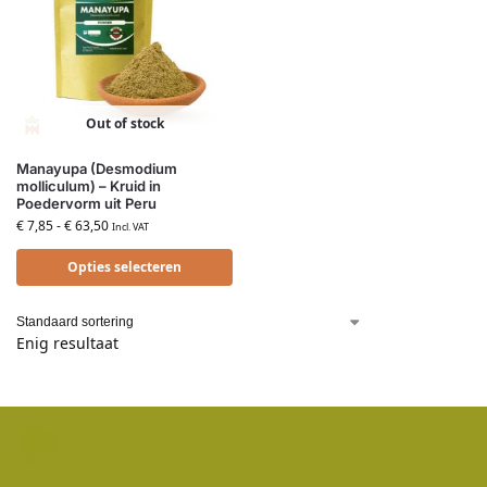
Out of stock
Manayupa (Desmodium
molliculum) – Kruid in
Poedervorm uit Peru
€
7,85
-
€
63,50
Incl. VAT
Opties selecteren
Enig resultaat