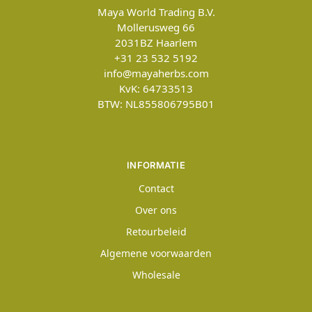
Maya World Trading B.V.
Mollerusweg 66
2031BZ
Haarlem
+31 23 532 5192
info@mayaherbs.com
KvK: 64733513
BTW: NL855806795B01
INFORMATIE
Contact
Over ons
Retourbeleid
Algemene voorwaarden
Wholesale