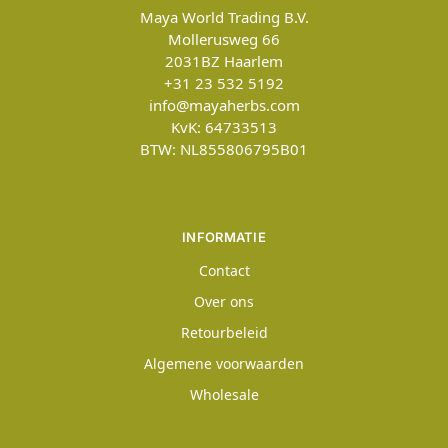
Maya World Trading B.V.
Mollerusweg 66
2031BZ
Haarlem
+31 23 532 5192
info@mayaherbs.com
KvK: 64733513
BTW: NL855806795B01
INFORMATIE
Contact
Over ons
Retourbeleid
Algemene voorwaarden
Wholesale