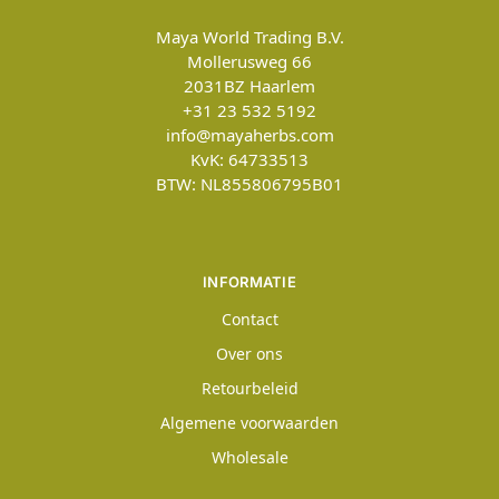
Maya World Trading B.V.
Mollerusweg 66
2031BZ
Haarlem
+31 23 532 5192
info@mayaherbs.com
KvK: 64733513
BTW: NL855806795B01
INFORMATIE
Contact
Over ons
Retourbeleid
Algemene voorwaarden
Wholesale