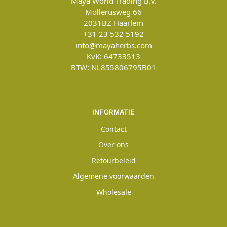
Maya World Trading B.V.
Mollerusweg 66
2031BZ
Haarlem
+31 23 532 5192
info@mayaherbs.com
KvK: 64733513
BTW: NL855806795B01
INFORMATIE
Contact
Over ons
Retourbeleid
Algemene voorwaarden
Wholesale