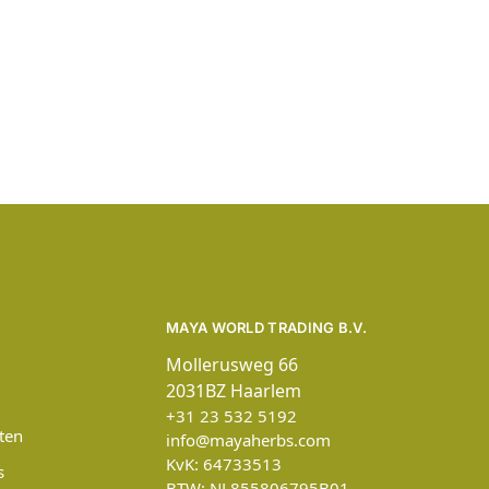
MAYA WORLD TRADING B.V.
Mollerusweg 66
2031BZ Haarlem
+31 23 532 5192
ten
info@mayaherbs.com
KvK: 64733513
s
BTW: NL855806795B01