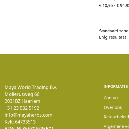
€
10,95
-
€
94,9
Enig resultaat
Maya World Trading B.V.
INFORMATIE
Mollerusweg 66
Contact
2031BZ
Haarlem
Over ons
+31 23 532 5192
info@mayaherbs.com
Retourbeleid
KvK: 64733513
Algemene v
BTW: NL855806795B01