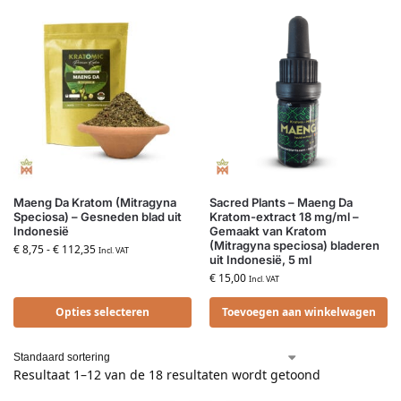
Maeng Da Kratom (Mitragyna
Sacred Plants – Maeng Da
Speciosa) – Gesneden blad uit
Kratom-extract 18 mg/ml –
Indonesië
Gemaakt van Kratom
(Mitragyna speciosa) bladeren
€
8,75
-
€
112,35
Incl. VAT
uit Indonesië, 5 ml
€
15,00
Incl. VAT
Opties selecteren
Toevoegen aan winkelwagen
Resultaat 1–12 van de 18 resultaten wordt getoond