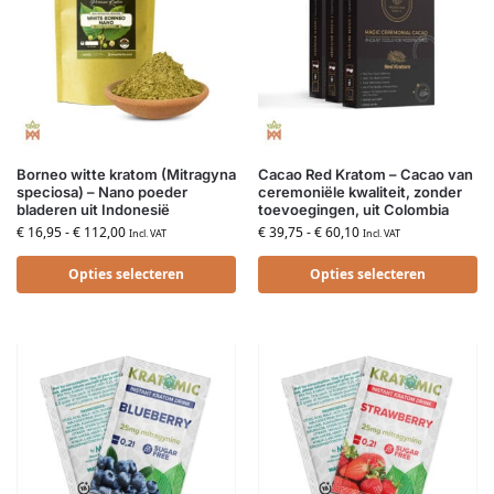
Borneo witte kratom (Mitragyna
Cacao Red Kratom – Cacao van
speciosa) – Nano poeder
ceremoniële kwaliteit, zonder
bladeren uit Indonesië
toevoegingen, uit Colombia
€
16,95
-
€
112,00
€
39,75
-
€
60,10
Incl. VAT
Incl. VAT
Opties selecteren
Opties selecteren