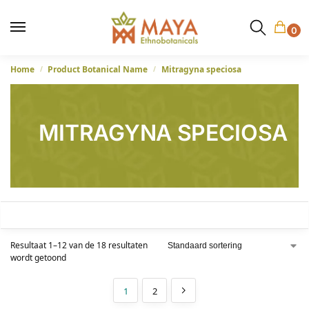
0
Home
Product Botanical Name
Mitragyna speciosa
/
/
MITRAGYNA SPECIOSA
SHOW FILTERS
Resultaat 1–12 van de 18 resultaten
wordt getoond
1
2