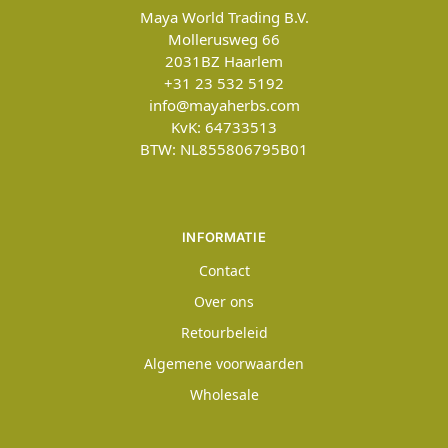
Maya World Trading B.V.
Mollerusweg 66
2031BZ
Haarlem
+31 23 532 5192
info@mayaherbs.com
KvK: 64733513
BTW: NL855806795B01
INFORMATIE
Contact
Over ons
Retourbeleid
Algemene voorwaarden
Wholesale