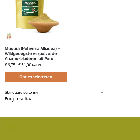
Mucura (Petiveria Alliacea) –
Wildgeoogste verpulverde
Anamu-bladeren uit Peru
€
6,75
-
€
51,00
Incl. VAT
Opties selecteren
Enig resultaat