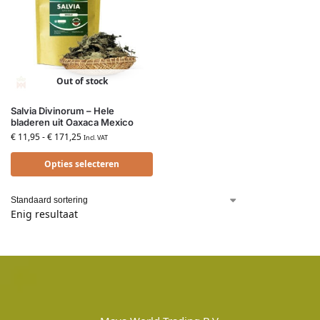
Out of stock
Salvia Divinorum – Hele
bladeren uit Oaxaca Mexico
€
11,95
-
€
171,25
Incl. VAT
Opties selecteren
Enig resultaat