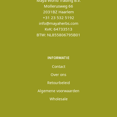
Maya World Trading B.V.
Mollerusweg 66
2031BZ
Haarlem
+31 23 532 5192
info@mayaherbs.com
KvK: 64733513
BTW: NL855806795B01
INFORMATIE
Contact
Over ons
Retourbeleid
Algemene voorwaarden
Wholesale