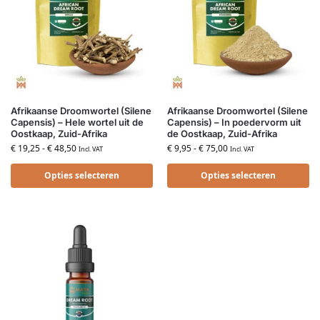
Afrikaanse Droomwortel (Silene
Afrikaanse Droomwortel (Silene
Capensis) – Hele wortel uit de
Capensis) – In poedervorm uit
Oostkaap, Zuid-Afrika
de Oostkaap, Zuid-Afrika
€
19,25
-
€
48,50
€
9,95
-
€
75,00
Incl. VAT
Incl. VAT
Opties selecteren
Opties selecteren