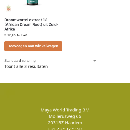
Droomwortel extract 1:1 –
(African Dream Root) uit Zuid-
Afrika
€
16,09
Incl. VAT
Toevoegen aan winkelwagen
Toont alle 3 resultaten
Maya World Trading B.V.
Mollerusweg 66
2031BZ
Haarlem
+31 23 532 5192