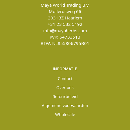
Maya World Trading B.V.
Mollerusweg 66
2031BZ
Haarlem
+31 23 532 5192
info@mayaherbs.com
KvK: 64733513
BTW: NL855806795B01
INFORMATIE
Contact
Over ons
Retourbeleid
Algemene voorwaarden
Wholesale