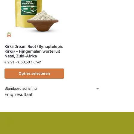
Kirkii Dream Root (Synaptolepis
Kirkii) – Fijngemalen wortel uit
Natal, Zuid-Afrika
€
9,91
-
€
50,50
Incl. VAT
Opties selecteren
Enig resultaat