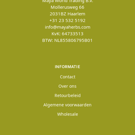
Maya World Trading B.V.
Mollerusweg 66
2031BZ
Haarlem
+31 23 532 5192
info@mayaherbs.com
KvK: 64733513
BTW: NL855806795B01
INFORMATIE
Contact
Over ons
Retourbeleid
Algemene voorwaarden
Wholesale