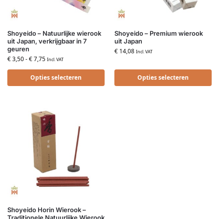
Shoyeido – Natuurlijke wierook
Shoyeido – Premium wierook
uit Japan, verkrijgbaar in 7
uit Japan
geuren
€
14,08
Incl. VAT
€
3,50
-
€
7,75
Incl. VAT
Opties selecteren
Opties selecteren
Shoyeido Horin Wierook –
Traditionele Natuurlijke Wierook