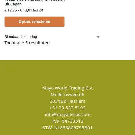
uit Japan
€
12,75
-
€
13,01
Incl. VAT
Opties selecteren
Toont alle 5 resultaten
Maya World Trading B.V.
Mollerusweg 66
2031BZ
Haarlem
+31 23 532 5192
info@mayaherbs.com
KvK: 64733513
BTW: NL855806795B01