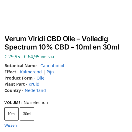
Verum Viridi CBD Olie – Volledig
Spectrum 10% CBD – 10ml en 30ml
€
29,95
-
€
64,95
Incl. VAT
Botanical Name
-
Cannabidiol
Effect
-
Kalmerend
|
Pijn
Product Form
-
Olie
Plant Part
-
Kruid
Country
-
Nederland
No selection
VOLUME
:
10ml
30ml
Wissen