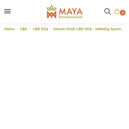
0
Home
CBD
CBD Olie
Verum Viridi CBD Olie – Volledig Spectrum 10% CBD – 10ml en 30ml
/
/
/