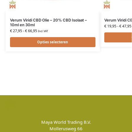
Verum Viridi CBD Olie – 20% CBD Isolaat –
Verum Viridi C
10ml en 30ml
€
19,95
-
€
47,95
€
27,95
-
€
66,95
Incl. VAT
Opties selecteren
Maya World Trading B.V.
Mollerusweg 66