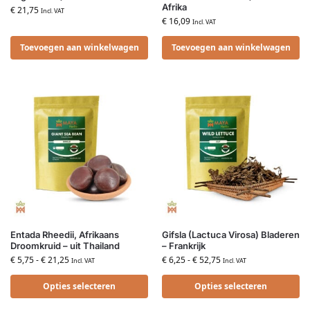
Afrika
€
21,75
Incl. VAT
€
16,09
Incl. VAT
Toevoegen aan winkelwagen
Toevoegen aan winkelwagen
Entada Rheedii, Afrikaans
Gifsla (Lactuca Virosa) Bladeren
Droomkruid – uit Thailand
– Frankrijk
€
5,75
-
€
21,25
€
6,25
-
€
52,75
Incl. VAT
Incl. VAT
Opties selecteren
Opties selecteren