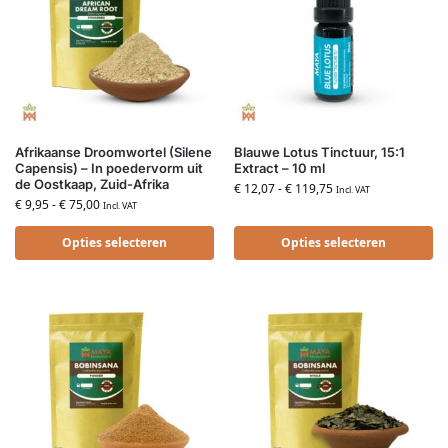
Afrikaanse Droomwortel (Silene
Blauwe Lotus Tinctuur, 15:1
Capensis) – In poedervorm uit
Extract – 10 ml
de Oostkaap, Zuid-Afrika
€
12,07
-
€
119,75
Incl. VAT
€
9,95
-
€
75,00
Incl. VAT
Opties selecteren
Opties selecteren