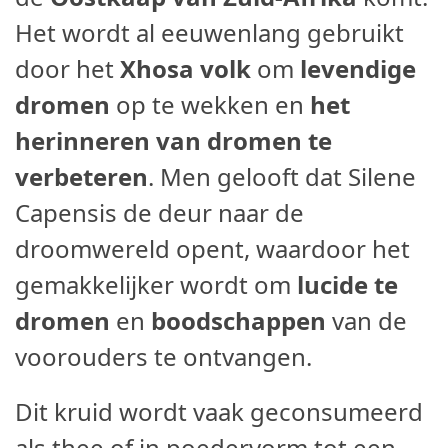
Het wordt al eeuwenlang gebruikt
door het
Xhosa volk
om
levendige
dromen
op te wekken en
het
herinneren van dromen te
verbeteren
. Men gelooft dat Silene
Capensis de deur naar de
droomwereld opent, waardoor het
gemakkelijker wordt om
lucide te
dromen
en
boodschappen
van de
voorouders te ontvangen.
Dit kruid wordt vaak geconsumeerd
als thee of in poedervorm tot een