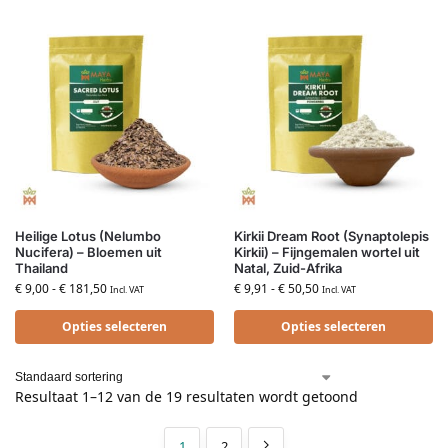
Heilige Lotus (Nelumbo
Kirkii Dream Root (Synaptolepis
Nucifera) – Bloemen uit
Kirkii) – Fijngemalen wortel uit
Thailand
Natal, Zuid-Afrika
€
9,00
-
€
181,50
€
9,91
-
€
50,50
Incl. VAT
Incl. VAT
Opties selecteren
Opties selecteren
Resultaat 1–12 van de 19 resultaten wordt getoond
1
2