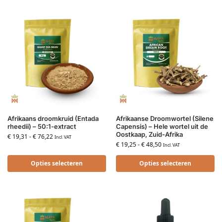
Afrikaans droomkruid (Entada
Afrikaanse Droomwortel (Silene
rheedii) – 50:1-extract
Capensis) – Hele wortel uit de
Oostkaap, Zuid-Afrika
€
19,31
-
€
76,22
Incl. VAT
€
19,25
-
€
48,50
Incl. VAT
Opties selecteren
Opties selecteren