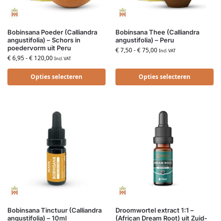
Bobinsana Poeder (Calliandra
Bobinsana Thee (Calliandra
angustifolia) – Schors in
angustifolia) – Peru
poedervorm uit Peru
€
7,50
-
€
75,00
Incl. VAT
€
6,95
-
€
120,00
Incl. VAT
Opties selecteren
Opties selecteren
Bobinsana Tinctuur (Calliandra
Droomwortel extract 1:1 –
angustifolia) – 10ml
(African Dream Root) uit Zuid-