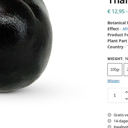
€
12,95
-
Botanical
Effect
-
Af
Product 
Plant Part
Country
-
N
WEIGHT
:
100gr
Wissen
Gratis v
14-dage
Kwalite