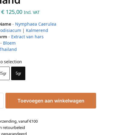
€
125,00
Incl. VAT
 Name
-
Nymphaea Caerulea
rodisiacum
|
Kalmerend
Form
-
Extract van hars
-
Bloem
Thailand
o selection
25gr
5gr
Toevoegen aan winkelwagen
erzending, vanaf €100
n retourbeleid
it gegarandeerd