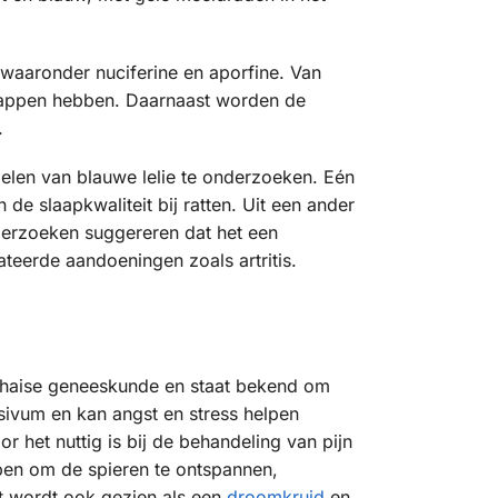
 waaronder nuciferine en aporfine. Van
chappen hebben. Daarnaast worden de
.
delen van blauwe lelie te onderzoeken. Eén
de slaapkwaliteit bij ratten. Uit een ander
nderzoeken suggereren dat het een
teerde aandoeningen zoals artritis.
e Thaise geneeskunde en staat bekend om
sivum en kan angst en stress helpen
 het nuttig is bij de behandeling van pijn
pen om de spieren te ontspannen,
t wordt ook gezien als een
droomkruid
en