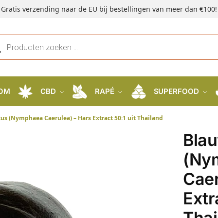
Gratis verzending naar de EU bij bestellingen van meer dan €100!
OM
CBD
RAPÉ
SUPERFOOD
us (Nymphaea Caerulea) – Hars Extract 50:1 uit Thailand
Blau
(Ny
Caer
Extr
Thai