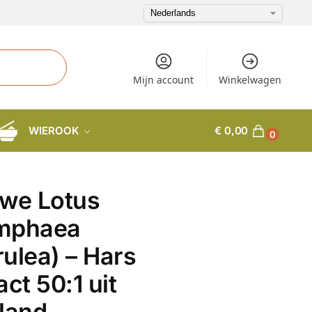
Mijn account
Winkelwagen
WIEROOK
€
0,00
0
we Lotus
mphaea
ulea) – Hars
act 50:1 uit
land