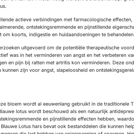
us.
llende actieve verbindingen met farmacologische effecten,
kalmerende, ontstekingsremmende en pijnstillende eigens
ikt om koorts, indigestie en huidaandoeningen te behandelen
nderzoeken uitgevoerd om de potentiële therapeutische voor
ief was in het verminderen van angst en het verbeteren van 
gen en pijn bij ratten met artritis kon verminderen. Deze o
 kunnen zijn voor angst, slapeloosheid en ontstekingsgerela
Deze bloem wordt al eeuwenlang gebruikt in de traditionel
Blauwe lotus wordt beschouwd als een natuurlijk antidepres
tekingsremmende en pijnstillende effecten hebben, waardoor
s. Blauwe Lotus hars bevat ook bestanddelen die kunnen hel
 mensen die last hebben van spierspanning of spasmen. He