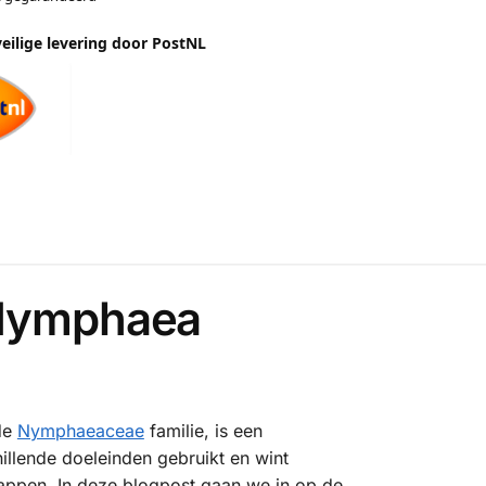
veilige levering door PostNL
(Nymphaea
de
Nymphaeaceae
familie, is een
illende doeleinden gebruikt en wint
appen. In deze blogpost gaan we in op de