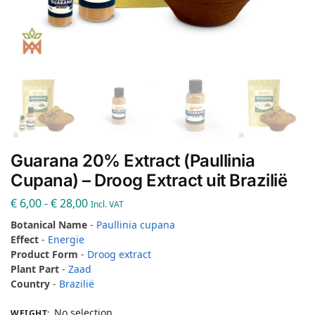
Guarana 20% Extract (Paullinia
Cupana) – Droog Extract uit Brazilië
€
6,00
-
€
28,00
Incl. VAT
Botanical Name
-
Paullinia cupana
Effect
-
Energie
Product Form
-
Droog extract
Plant Part
-
Zaad
Country
-
Brazilië
No selection
WEIGHT
: