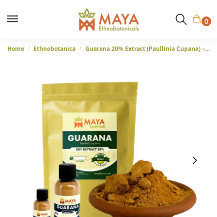
0
Home
Ethnobotanica
Guarana 20% Extract (Paullinia Cupana) – Droog Extract uit Brazilië
/
/