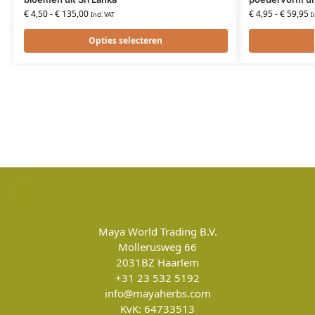
€
4,50
-
€
135,00
€
4,95
-
€
59,95
Incl. VAT
I
Opties selecteren
Maya World Trading B.V.
Mollerusweg 66
2031BZ
Haarlem
+31 23 532 5192
info@mayaherbs.com
KvK: 64733513