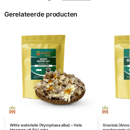
Gerelateerde producten
Witte waterlelie (Nymphaea alba) – Hele
Graviola (Anno
bloemen uit Sri Lanka
poedervorm uit