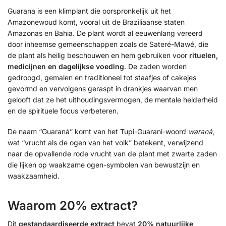
Guarana is een klimplant die oorspronkelijk uit het
Amazonewoud komt, vooral uit de Braziliaanse staten
Amazonas en Bahia. De plant wordt al eeuwenlang vereerd
door inheemse gemeenschappen zoals de Sateré-Mawé, die
de plant als heilig beschouwen en hem gebruiken voor
rituelen,
medicijnen en dagelijkse voeding
. De zaden worden
gedroogd, gemalen en traditioneel tot staafjes of cakejes
gevormd en vervolgens geraspt in drankjes waarvan men
gelooft dat ze het uithoudingsvermogen, de mentale helderheid
en de spirituele focus verbeteren.
De naam “Guaraná” komt van het Tupi-Guarani-woord
waraná
,
wat “vrucht als de ogen van het volk” betekent, verwijzend
naar de opvallende rode vrucht van de plant met zwarte zaden
die lijken op waakzame ogen-symbolen van bewustzijn en
waakzaamheid.
Waarom 20% extract?
Dit
gestandaardiseerde extract
bevat
20% natuurlijke