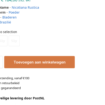
Incl. VAT
 Name
-
Nicotiana Rustica
Form
-
Poeder
-
Bladeren
Brazilië
o selection
50gr
50gr
Toevoegen aan winkelwagen
erzending, vanaf €100
n retourbeleid
it gegarandeerd
veilige levering door PostNL