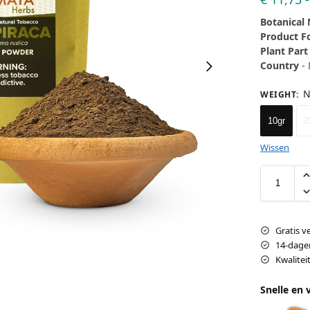
Botanical
Product 
Plant Part
Country
-
N
WEIGHT
:
10gr
2
Wissen
Gratis v
14-dage
Kwalite
Snelle en 