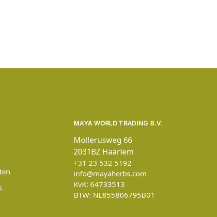
MAYA WORLD TRADING B.V.
Mollerusweg 66
2031BZ Haarlem
+31 23 532 5192
ten
info@mayaherbs.com
KvK: 64733513
s
BTW: NL855806795B01