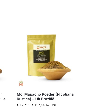
r
Mói Mapacho Poeder (Nicotiana
ilië
Rustica) – Uit Brazilië
€
12,50
-
€
195,00
Incl. VAT