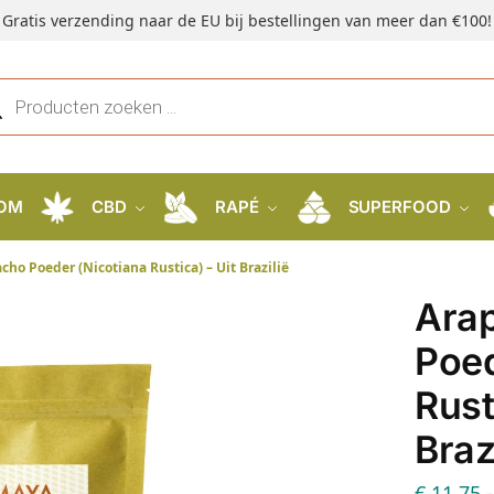
Gratis verzending naar de EU bij bestellingen van meer dan €100!
OM
CBD
RAPÉ
SUPERFOOD
ho Poeder (Nicotiana Rustica) – Uit Brazilië
Ara
Poed
Rust
Braz
€
11,75
-