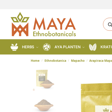
HERBS
AYA PLANTEN
KRAT
Home
Ethnobotanica
Mapacho
Arapiraca Mapac
/
/
/