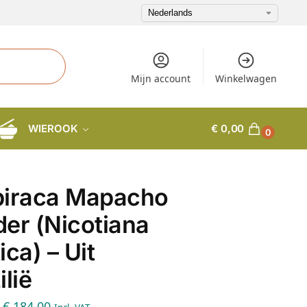
Mijn account
Winkelwagen
WIEROOK
€
0,00
0
piraca Mapacho
er (Nicotiana
ica) – Uit
ilië
€
184,00