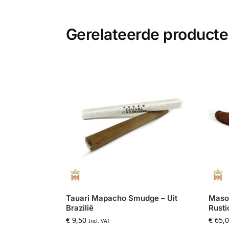
Gerelateerde product
Tauari Mapacho Smudge – Uit
Maso 
Brazilië
Rusti
€
9,50
€
65,0
Incl. VAT