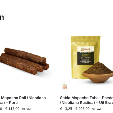
en
Mapacho Roll (Nicotiana
Sabia Mapacho Tabak Poede
ca) – Peru
(Nicotiana Rustica) – Uit Braz
0
-
€
115,00
€
13,25
-
€
206,00
Incl. VAT
Incl. VAT