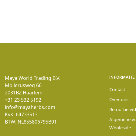
Maya World Trading B.V.
INFORMATIE
Mollerusweg 66
Contact
2031BZ
Haarlem
Over ons
+31 23 532 5192
info@mayaherbs.com
Retourbeleid
KvK: 64733513
Algemene v
BTW: NL855806795B01
Wholesale