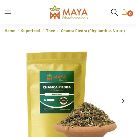
0
Home
Superfood
Thee
Chanca Piedra (Phyllanthus Niruri) – Gale of the wind of Quebra-pedra, versnipperd kruid uit Peru
/
/
/