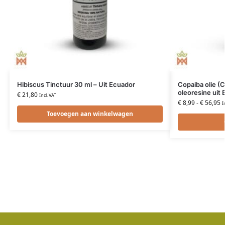
Hibiscus Tinctuur 30 ml – Uit Ecuador
Copaiba olie (C
oleoresine uit B
€
21,80
Incl. VAT
€
8,99
-
€
56,95
I
Toevoegen aan winkelwagen