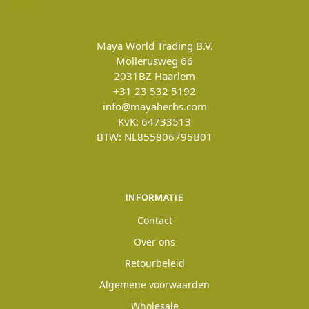
Maya World Trading B.V.
Mollerusweg 66
2031BZ
Haarlem
+31 23 532 5192
info@mayaherbs.com
KvK: 64733513
BTW: NL855806795B01
INFORMATIE
Contact
Over ons
Retourbeleid
Algemene voorwaarden
Wholesale