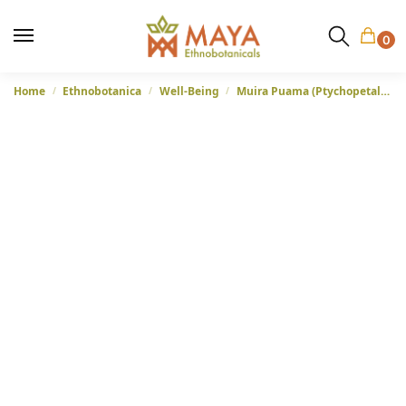
0
Home
Ethnobotanica
Well-Being
Muira Puama (Ptychopetalum olacoides) – Poeder uit Brazilië
/
/
/