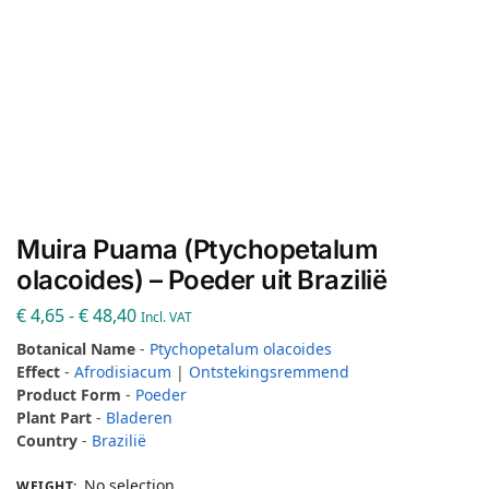
Muira Puama (Ptychopetalum
olacoides) – Poeder uit Brazilië
€
4,65
-
€
48,40
Incl. VAT
Botanical Name
-
Ptychopetalum olacoides
Effect
-
Afrodisiacum
|
Ontstekingsremmend
Product Form
-
Poeder
Plant Part
-
Bladeren
Country
-
Brazilië
No selection
WEIGHT
: