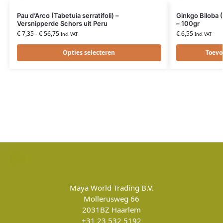
Pau d’Arco (Tabetuia serratifoli) –
Ginkgo Biloba 
Versnipperde Schors uit Peru
– 100gr
€
7,35
-
€
56,75
€
6,55
Incl. VAT
Incl. VAT
Opties selecteren
Toevo
Maya World Trading B.V.
Mollerusweg 66
2031BZ
Haarlem
+31 23 532 5192