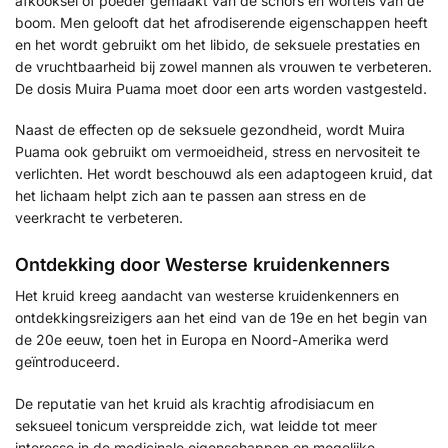
afkooksel of poeder gemaakt van de schors en wortels van de
boom. Men gelooft dat het afrodiserende eigenschappen heeft
en het wordt gebruikt om het libido, de seksuele prestaties en
de vruchtbaarheid bij zowel mannen als vrouwen te verbeteren.
De dosis Muira Puama moet door een arts worden vastgesteld.
Naast de effecten op de seksuele gezondheid, wordt Muira
Puama ook gebruikt om vermoeidheid, stress en nervositeit te
verlichten. Het wordt beschouwd als een adaptogeen kruid, dat
het lichaam helpt zich aan te passen aan stress en de
veerkracht te verbeteren.
Ontdekking door Westerse kruidenkenners
Het kruid kreeg aandacht van westerse kruidenkenners en
ontdekkingsreizigers aan het eind van de 19e en het begin van
de 20e eeuw, toen het in Europa en Noord-Amerika werd
geïntroduceerd.
De reputatie van het kruid als krachtig afrodisiacum en
seksueel tonicum verspreidde zich, wat leidde tot meer
interesse in de medicinale eigenschappen en mogelijke