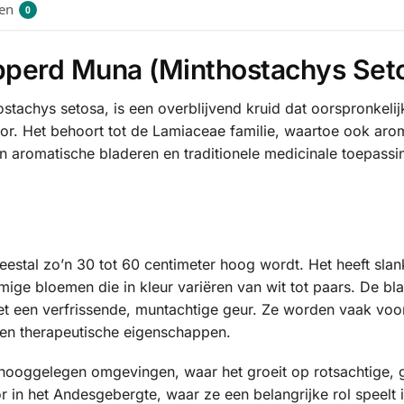
en
0
ipperd Muna (Minthostachys Seto
tachys setosa, is een overblijvend kruid dat oorspronkelij
or. Het behoort tot de Lamiaceae familie, waartoe ook arom
aromatische bladeren en traditionele medicinale toepassing
meestal zo’n 30 tot 60 centimeter hoog wordt. Het heeft slan
mige bloemen die in kleur variëren van wit tot paars. De bl
et een verfrissende, muntachtige geur. Ze worden vaak voor
n therapeutische eigenschappen.
 hooggelegen omgevingen, waar het groeit op rotsachtige,
r in het Andesgebergte, waar ze een belangrijke rol speelt 