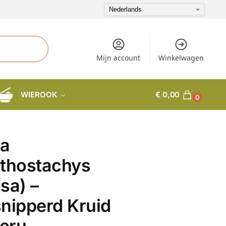
Mijn account
Winkelwagen
WIEROOK
€
0,00
0
a
thostachys
sa) –
nipperd Kruid
Peru