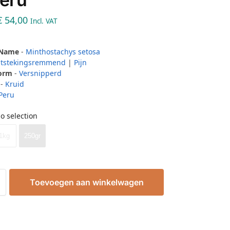
€
54,00
Incl. VAT
 Name
-
Minthostachys setosa
tstekingsremmend
|
Pijn
Form
-
Versnipperd
-
Kruid
Peru
o selection
1kg
250gr
Toevoegen aan winkelwagen