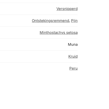
Versnipperd
Ontstekingsremmend
,
Pijn
Minthostachys setosa
Muna
Kruid
Peru