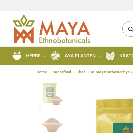
HERBS
AYA PLANTEN
KRAT
Home
Superfood
Thee
Muna (Minthostachys Se
/
/
/