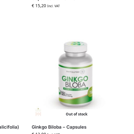
€
15,20
Incl. VAT
Out of stock
icifolia)
Ginkgo Biloba – Capsules