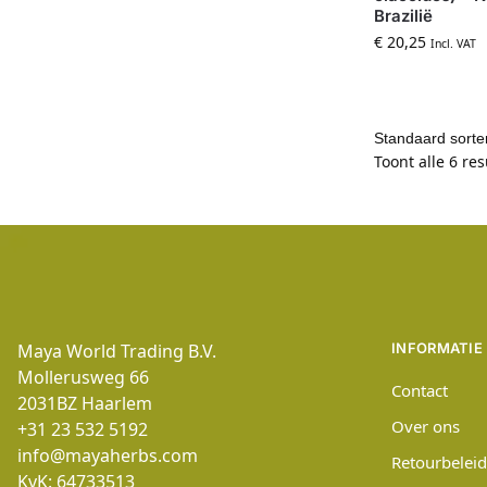
Brazilië
€
20,25
Incl. VAT
Toont alle 6 re
Maya World Trading B.V.
INFORMATIE
Mollerusweg 66
Contact
2031BZ
Haarlem
Over ons
+31 23 532 5192
info@mayaherbs.com
Retourbeleid
KvK: 64733513