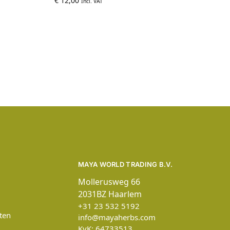
€
12,00
Incl. VAT
MAYA WORLD TRADING B.V.
Mollerusweg 66
2031BZ Haarlem
+31 23 532 5192
ten
info@mayaherbs.com
KvK: 64733513