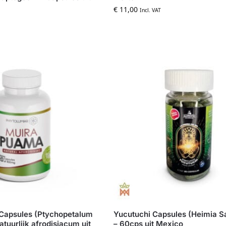
€
11,00
Incl. VAT
Capsules (Ptychopetalum
Yucutuchi Capsules (Heimia Sal
atuurlijk afrodisiacum uit
– 60cps uit Mexico