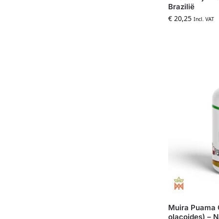
Brazilië
€
20,25
Incl. VAT
Muira Puama 
olacoides) – N