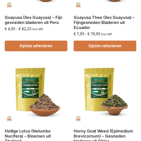
Guayusa (Ilex Guayusa) – Fijn
Guayusa Thee (Ilex Guayusa) –
gesneden bladeren uit Peru
Fijngesneden Bladeren uit
Ecuador
€
4,95
-
€
82,25
Incl. VAT
€
7,95
-
€
79,95
Incl. VAT
Opties selecteren
Opties selecteren
Heilige Lotus (Nelumbo
Horny Goat Weed (Epimedium
Nucifera) – Bloemen uit
Brevicornum) – Gesneden