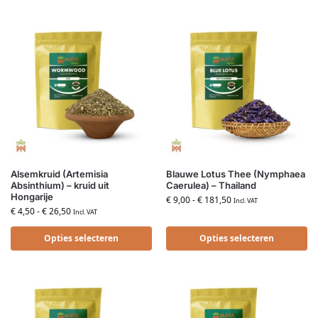
Alsemkruid (Artemisia
Blauwe Lotus Thee (Nymphaea
Absinthium) – kruid uit
Caerulea) – Thailand
Hongarije
€
9,00
-
€
181,50
Incl. VAT
€
4,50
-
€
26,50
Incl. VAT
Opties selecteren
Opties selecteren