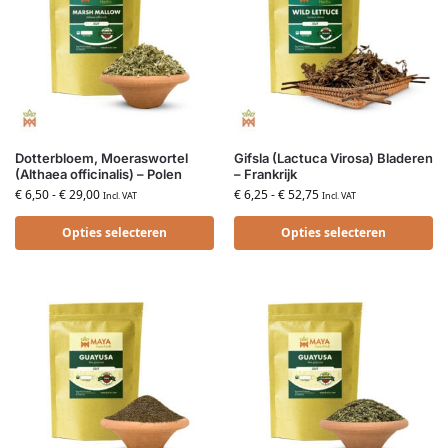
Dotterbloem, Moeraswortel
Gifsla (Lactuca Virosa) Bladeren
(Althaea officinalis) – Polen
– Frankrijk
€
6,50
-
€
29,00
€
6,25
-
€
52,75
Incl. VAT
Incl. VAT
Opties selecteren
Opties selecteren