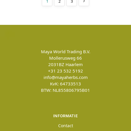
1
2
3
Maya World Trading B.V.
Mollerusweg 66
2031BZ
Haarlem
+31 23 532 5192
info@mayaherbs.com
KvK: 64733513
BTW: NL855806795B01
INFORMATIE
Contact