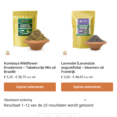
Kumbaya Wildflower
Lavendel (Lavandula
Kruidenmix – Tabaksvrije Mix uit
angustifolia) – bloemen uit
Brazilië
Frankrijk
€
5,20
-
€
38,75
€
3,60
-
€
48,65
Incl. VAT
Incl. VAT
Opties selecteren
Opties selecteren
Resultaat 1–12 van de 25 resultaten wordt getoond