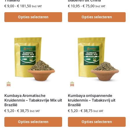
Thailand
bladeren uit China
€
9,00
-
€
181,50
€
10,95
-
€
75,00
Incl. VAT
Incl. VAT
Opties selecteren
Opties selecteren
Kumbaya Aromatische
Kumbaya ontspannende
Kruidenmix – Tabaksvrije Mix uit
kruidenmix – Tabaksvrij uit
Brazilië
Brazilië
€
5,20
-
€
38,75
€
5,20
-
€
38,75
Incl. VAT
Incl. VAT
Opties selecteren
Opties selecteren