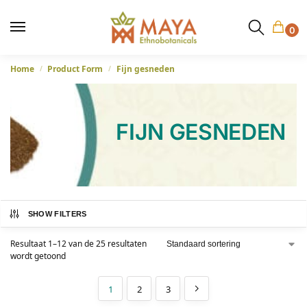
0
Home
Product Form
Fijn gesneden
/
/
FIJN GESNEDEN
SHOW FILTERS
Resultaat 1–12 van de 25 resultaten
wordt getoond
1
2
3