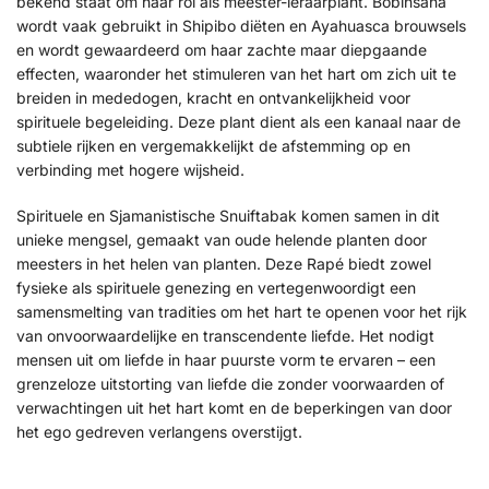
bekend staat om haar rol als meester-leraarplant. Bobinsana
wordt vaak gebruikt in Shipibo diëten en Ayahuasca brouwsels
en wordt gewaardeerd om haar zachte maar diepgaande
effecten, waaronder het stimuleren van het hart om zich uit te
breiden in mededogen, kracht en ontvankelijkheid voor
spirituele begeleiding. Deze plant dient als een kanaal naar de
subtiele rijken en vergemakkelijkt de afstemming op en
verbinding met hogere wijsheid.
Spirituele en Sjamanistische Snuiftabak komen samen in dit
unieke mengsel, gemaakt van oude helende planten door
meesters in het helen van planten. Deze Rapé biedt zowel
fysieke als spirituele genezing en vertegenwoordigt een
samensmelting van tradities om het hart te openen voor het rijk
van onvoorwaardelijke en transcendente liefde. Het nodigt
mensen uit om liefde in haar puurste vorm te ervaren – een
grenzeloze uitstorting van liefde die zonder voorwaarden of
verwachtingen uit het hart komt en de beperkingen van door
het ego gedreven verlangens overstijgt.