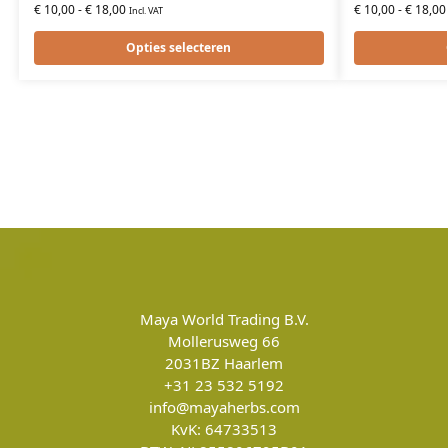
€
10,00
-
€
18,00
€
10,00
-
€
18,00
Incl. VAT
Opties selecteren
Maya World Trading B.V.
Mollerusweg 66
2031BZ
Haarlem
+31 23 532 5192
info@mayaherbs.com
KvK: 64733513