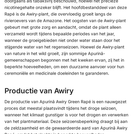
doorgaans als tabaksvrij beschouwd, hoewel het precieze
nicotinegehalte onzeker blijft. Het hoofdbestanddeel van deze
Rapé is de Awiry-plant, die overvloedig groeit langs de
rivieroevers van de Amazone. Het oogsten van de Awiry-plant
gebeurt met grote zorg en aandacht, omdat de plant alleen
verzameld wordt tijdens bepaalde periodes van het jaar,
wanneer de groeigebieden niet onder water staan door het
stijgende water van het regenseizoen. Hoewel de Awiry-plant
van nature in het wild groeit, zijn sommige Apurinã-
gemeenschappen begonnen met het kweken ervan, zij het in
beperkte hoeveelheden, om een duurzame aanvoer voor hun
ceremoniële en medicinale doeleinden te garanderen.
Productie van Awiry
De productie van Apurinã Awiry Green Rapé is een nauwgezet
proces dat meestal plaatsvindt tijdens het droge seizoen,
wanneer het klimaat gunstiger is voor het drogen en verwerken
van het plantmateriaal. Deze seizoensbeperking draagt bij aan
de zeldzaamheid en de gewaardeerde aard van Apurinã Awiry