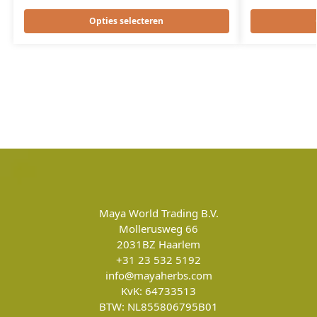
Opties selecteren
Maya World Trading B.V.
Mollerusweg 66
2031BZ
Haarlem
+31 23 532 5192
info@mayaherbs.com
KvK: 64733513
BTW: NL855806795B01