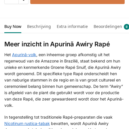
Buy Now
Beschrijving
Extra informatie
Beoordelingen
0
Meer inzicht in Apurinã Awiry Rapé
Het
Apurinã-volk
, een inheemse groep afkomstig uit het
regenwoud van de Amazone in Brazilië, staat bekend om hun
unieke en kenmerkende Groene Rapé Snuif, die Apurinã Awiry
wordt genoemd. Dit specifieke type Rapé onderscheidt hen
van naburige stammen in de regio en is van groot cultureel en
ceremonieel belang binnen hun gemeenschap. De term “Awiry”
is afgeleid van de plant die gebruikt wordt voor de productie
van deze Rapé, die zeer gewaardeerd wordt door het Apurinã-
volk.
In tegenstelling tot traditionele Rapé-preparaten die vaak
Nicotinum rustica-tabak
bevatten, wordt Apurinã Awiry