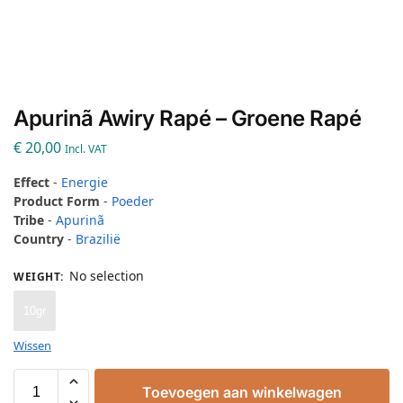
Apurinã Awiry Rapé – Groene Rapé
€
20,00
Incl. VAT
Effect
-
Energie
Product Form
-
Poeder
Tribe
-
Apurinã
Country
-
Brazilië
No selection
WEIGHT
:
10gr
Wissen
Toevoegen aan winkelwagen