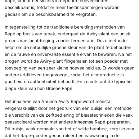
Rapé, omdat het slechts in beperkte hoeveelheden
beschikbaar is, totdat er meer teeltinspanningen worden
gedaan om de beschikbaarheid te vergroten.
In tegenstelling tot de traditionele bereidingsmethoden van
Rapé op basis van tabak, ondergaat de Awiry-plant een uniek
proces van luchtdroging zonder fermentatie. Deze methode
helpt om de natuurlijke groene kleur van de plant te behouden
en de rauwe en onvervalste essentie ervan te bewaren. Na het
drogen wordt de Awiry-plant fijngemalen tot een poeder met
toevoeging van een zeer kleine hoeveelheid as. Er worden geen
andere additieven toegevoegd, zodat het eindproduct zijn
puurheid en authenticiteit behoudt. En zo ontstaat de typische
diepe kleur van hun Groene Rapé.
Het inhaleren van Apurinã Awiry Rapé wordt meestal
vergemakkelijkt door het gebruik van een buisje, een methode
die verschilt van de zelftoediening of blaastechnieken die vaak
geassocieerd worden met andere inheemse Rapé-preparaten.
Dit buisje, vaak gemaakt van bot of wilde bamboe, zorgt ervoor
dat het Rapé-poeder gecontroleerd en nauwkeurig in de