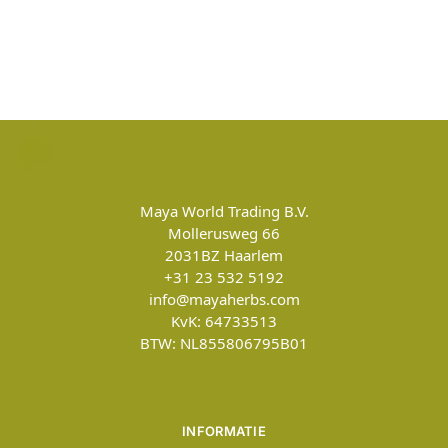
Maya World Trading B.V.
Mollerusweg 66
2031BZ
Haarlem
+31 23 532 5192
info@mayaherbs.com
KvK: 64733513
BTW: NL855806795B01
INFORMATIE