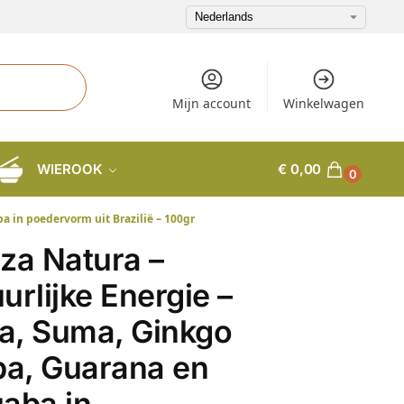
Mijn account
Winkelwagen
WIEROOK
€
0,00
0
a in poedervorm uit Brazilië – 100gr
za Natura –
urlijke Energie –
a, Suma, Ginkgo
ba, Guarana en
aba in