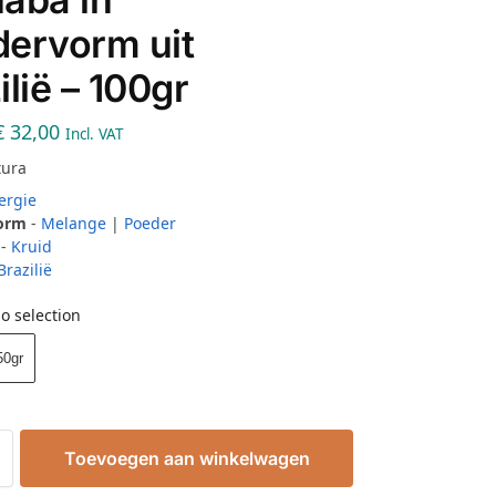
ervorm uit
ilië – 100gr
€
32,00
Incl. VAT
tura
ergie
Form
-
Melange
|
Poeder
-
Kruid
Brazilië
o selection
50gr
Toevoegen aan winkelwagen