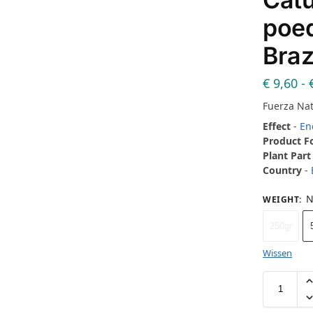
poed
Braz
€
9,60
-
Fuerza Na
Effect
-
En
Product 
Plant Part
Country
-
N
WEIGHT
:
250gr
Wissen