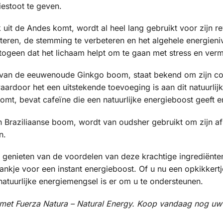
estoot te geven.
it de Andes komt, wordt al heel lang gebruikt voor zijn rev
eren, de stemming te verbeteren en het algehele energien
ptogeen dat het lichaam helpt om te gaan met stress en ver
 van de eeuwenoude Ginkgo boom, staat bekend om zijn cog
ardoor het een uitstekende toevoeging is aan dit natuurlij
mt, bevat cafeïne die een natuurlijke energieboost geeft en
n Braziliaanse boom, wordt van oudsher gebruikt om zijn 
n.
u genieten van de voordelen van deze krachtige ingrediënt
nkje voor een instant energieboost. Of u nu een opkikkert
natuurlijke energiemengsel is er om u te ondersteunen.
lië met Fuerza Natura – Natural Energy. Koop vandaag nog u