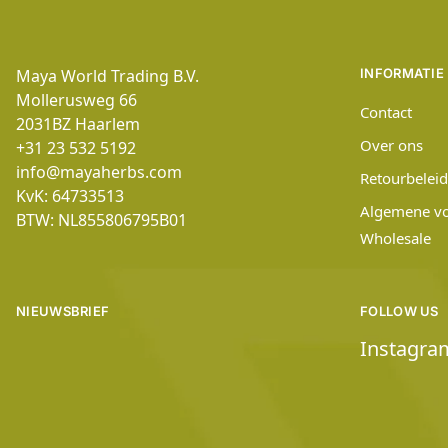
Maya World Trading B.V.
INFORMATIE
Mollerusweg 66
Contact
2031BZ
Haarlem
Over ons
+31 23 532 5192
info@mayaherbs.com
Retourbeleid
KvK: 64733513
Algemene v
BTW: NL855806795B01
Wholesale
NIEUWSBRIEF
FOLLOW US
Instagra