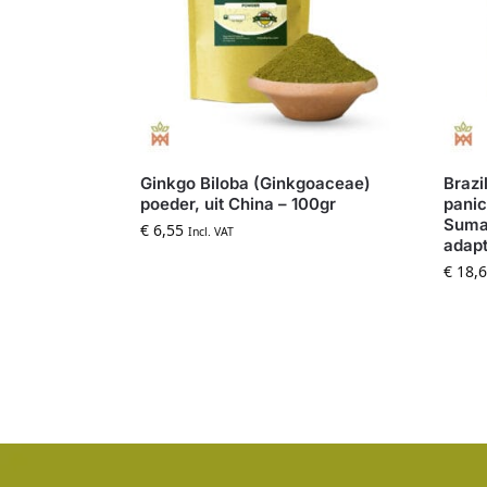
Ginkgo Biloba (Ginkgoaceae)
Brazi
poeder, uit China – 100gr
panic
Suma-
€
6,55
Incl. VAT
adapt
€
18,6