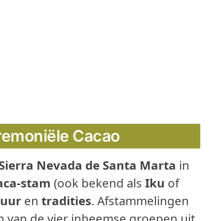
remoniële Cacao
Sierra Nevada de Santa Marta
in
aca-stam
(ook bekend als
Iku
of
tuur
en
tradities
. Afstammelingen
en van de vier inheemse groepen uit