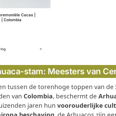
eremoniële Cacao |
 | Colombia
huaca-stam: Meesters van Ce
en tussen de torenhoge toppen van de
rden van
Colombia
, beschermt de
Arhu
 duizenden jaren hun
voorouderlijke cul
airona beschaving
, de Arhuacos zijn e