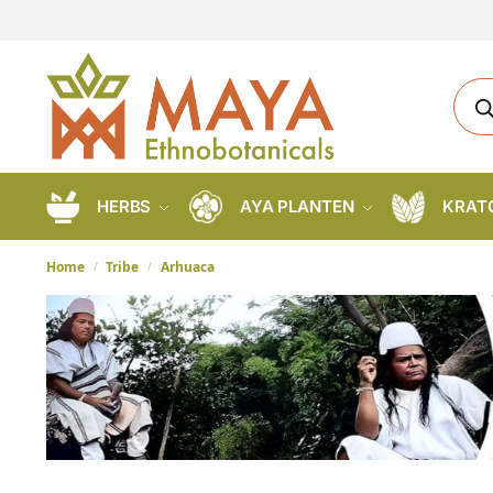
HERBS
AYA PLANTEN
KRAT
Home
Tribe
Arhuaca
/
/