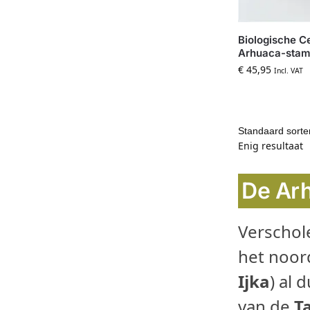
Biologische C
Arhuaca-stam
€
45,95
Incl. VAT
Enig resultaat
De Ar
Verschol
het noo
Ijka
) al
van de
T