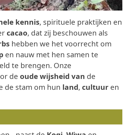
nele kennis
, spirituele praktijken en
der
cacao
, dat zij beschouwen als
rbs
hebben we het voorrecht om
p
en nauw met hen samen te
eld te brengen. Onze
oor de
oude wijsheid van
de
we de stam om hun
land
,
cultuur
en
pen - naast de
Kogi
,
Wiwa
en