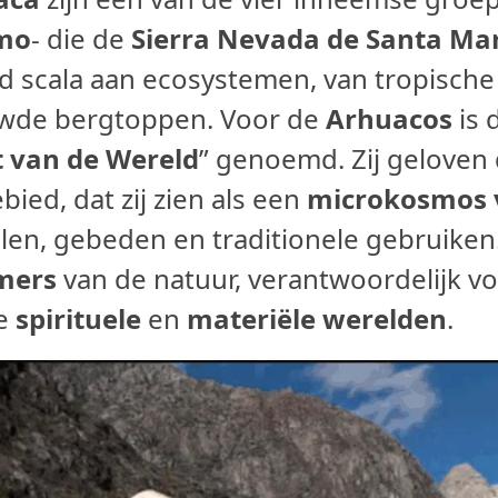
mo
- die de
Sierra Nevada de Santa Ma
d scala aan ecosystemen, van tropische
wde bergtoppen. Voor de
Arhuacos
is 
t van de Wereld
” genoemd. Zij geloven 
bied, dat zij zien als een
microkosmos 
len, gebeden en traditionele gebruiken. 
mers
van de natuur, verantwoordelijk v
de
spirituele
en
materiële werelden
.