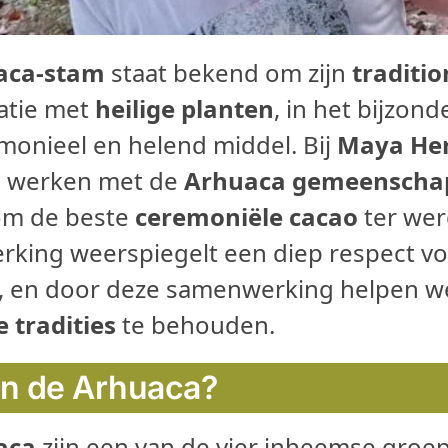
aca-stam
staat bekend om zijn
traditio
latie met
heilige planten
, in het bijzon
monieel en helend middel. Bij
Maya He
e werken met de
Arhuaca gemeenscha
om de beste
ceremoniële cacao
ter wer
king weerspiegelt een diep respect v
, en door deze samenwerking helpen 
e tradities
te behouden.
jn de Arhuaca?
aca
zijn een van de vier inheemse groe