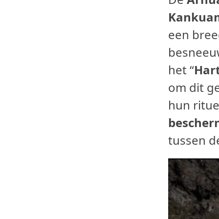
Kankua
een bree
besneeu
het “
Har
om dit ge
hun ritue
bescher
tussen 