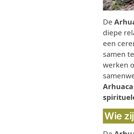
De
Arhu
diepe re
een cere
samen t
werken 
samenwer
Arhuaca
spirituel
Wie zi
De
Arhu