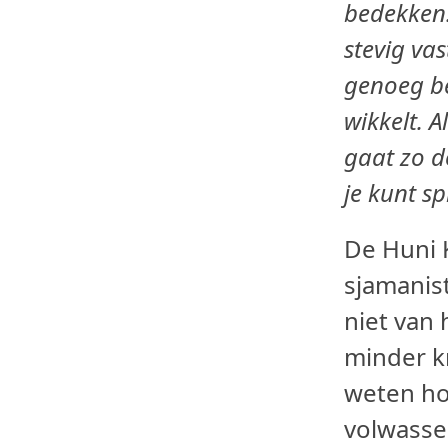
bedekken
stevig vas
genoeg be
wikkelt.
A
gaat zo do
je kunt sp
De Huni 
sjamanist
niet van
minder k
weten ho
volwasse