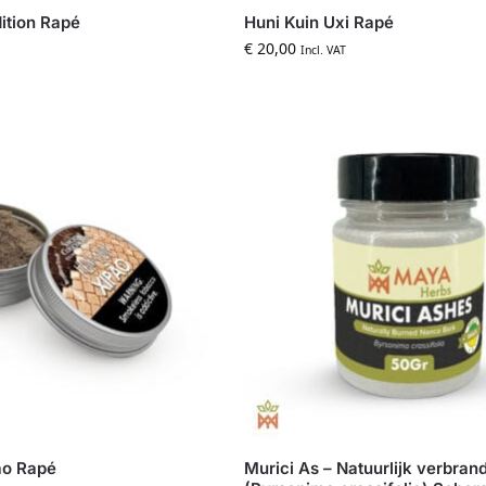
dition Rapé
Huni Kuin Uxi Rapé
€
20,00
Incl. VAT
ão Rapé
Murici As – Natuurlijk verbra