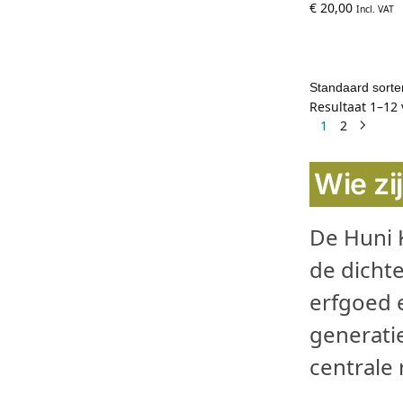
€
20,00
Incl. VAT
Resultaat 1–12
1
2
Wie zi
De Huni K
de dicht
erfgoed 
generati
centrale 