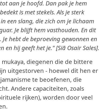
tot aan je hoofd.
Dan pak je hem
edekt is met stekels.
Als je sterk
in een slang, die zich om je lichaam
aguar.
Je blijft hem vasthouden.
En dit
.
Je hebt de beproeving gewonnen en
 en hij geeft het je."
[Siã Osair Sales].
 mukaya, diegenen die de bittere
ijn uitgestorven - hoewel dit hen er
jamanisme te beoefenen, die
ht. Andere capaciteiten, zoals
ituele rijken), worden door veel
en.