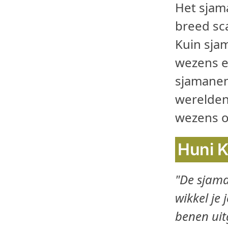
Het sjama
breed sca
Kuin sja
wezens en
sjamanen
werelden
wezens o
Huni 
"De sjama
wikkel je 
benen uit