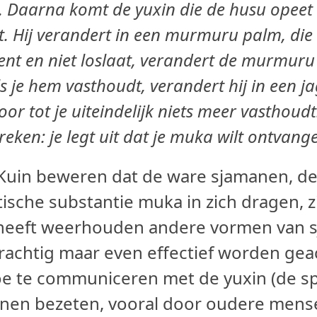
.
Daarna komt de yuxin die de husu opeet 
t.
Hij verandert in een murmuru palm, die b
nt en niet loslaat, verandert de murmuru 
ls je hem vasthoudt, verandert hij in een j
or tot je uiteindelijk niets meer vasthoudt
reken: je legt uit dat je muka wilt ontvangen
Kuin beweren dat de ware sjamanen, de
ische substantie muka in zich dragen, z
 heeft weerhouden andere vormen van s
rachtig maar even effectief worden geac
e te communiceren met de yuxin (de spir
nen bezeten, vooral door oudere mens