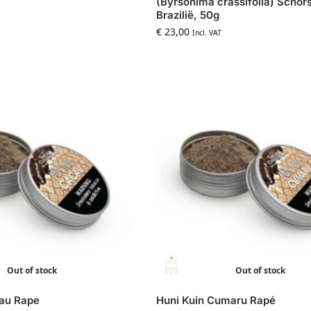
(Byrsonima crassifolia) Schors
Brazilië, 50g
€
23,00
Incl. VAT
Out of stock
Out of stock
cau Rape
Huni Kuin Cumaru Rapé