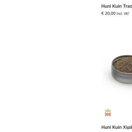
Huni Kuin Tra
€
20,00
Incl. VAT
Huni Kuin Xip