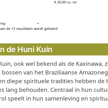
€
20,00
Incl. VAT
 van de 13 resultaten wordt getoond
jn de Huni Kuin
uin, ook wel bekend als de Kaxinawa, zi
e bossen van het Braziliaanse Amazonege
en diepe spirituele tradities hebben de
es lang behouden. Centraal in hun cultu
rol speelt in hun samenleving en spiritua