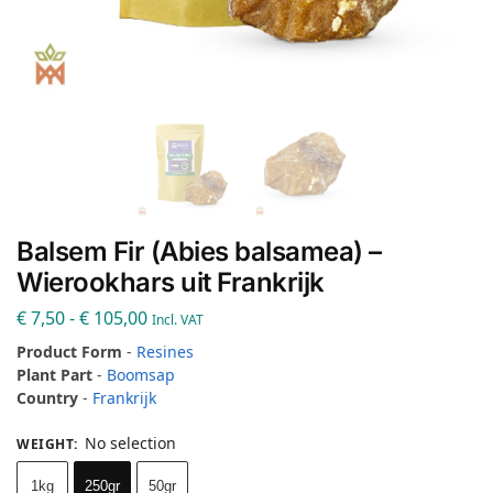
Balsem Fir (Abies balsamea) –
Wierookhars uit Frankrijk
€
7,50
-
€
105,00
Incl. VAT
Product Form
-
Resines
Plant Part
-
Boomsap
Country
-
Frankrijk
No selection
WEIGHT
:
1kg
250gr
50gr