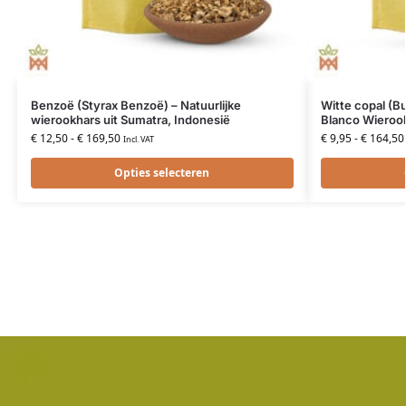
Benzoë (Styrax Benzoë) – Natuurlijke
Witte copal (Bu
wierookhars uit Sumatra, Indonesië
Blanco Wierook
€
12,50
-
€
169,50
€
9,95
-
€
164,50
Incl. VAT
Opties selecteren