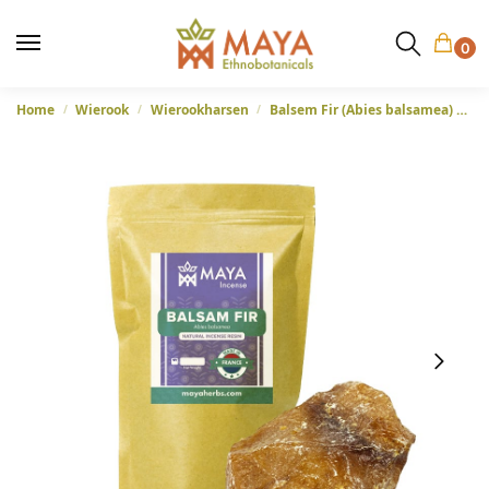
0
Home
Wierook
Wierookharsen
Balsem Fir (Abies balsamea) – Wierookhars uit Frankrijk
/
/
/