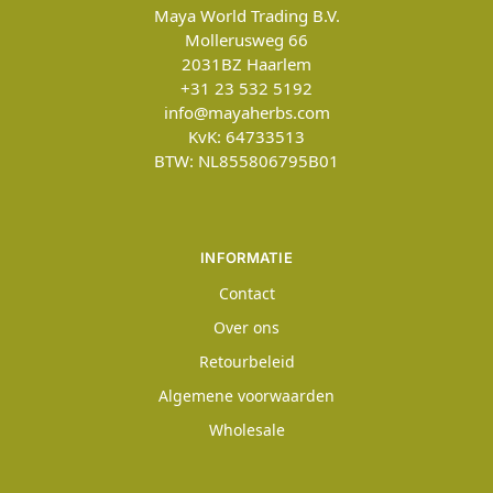
Maya World Trading B.V.
Mollerusweg 66
2031BZ
Haarlem
+31 23 532 5192
info@mayaherbs.com
KvK: 64733513
BTW: NL855806795B01
INFORMATIE
Contact
Over ons
Retourbeleid
Algemene voorwaarden
Wholesale