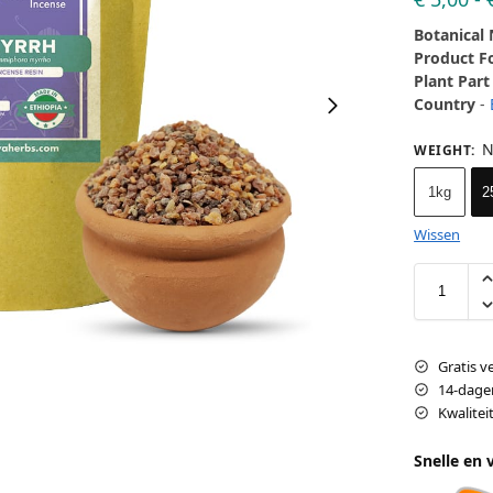
Botanical
Product 
Plant Part
Country
-
N
WEIGHT
:
1kg
2
Wissen
Gratis v
14-dage
Kwalite
Snelle en 