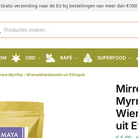
Gratis verzending naar de EU bij bestellingen van meer dan €100!
OM
CBD
RAPÉ
SUPERFOOD
ora Myrrha) – Wierookharskorrels uit Ethiopië
Mir
Myrr
Wier
uit 
€
5,00
-