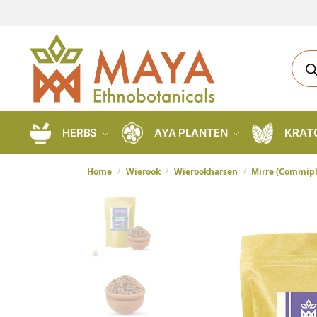
HERBS
AYA PLANTEN
KRAT
Home
Wierook
Wierookharsen
Mirre (Commiph
/
/
/