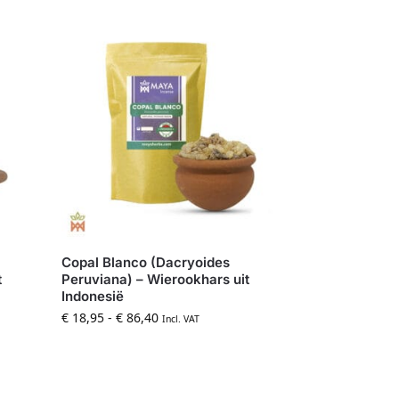
Copal Blanco (Dacryoides
t
Peruviana) – Wierookhars uit
Indonesië
€
18,95
-
€
86,40
Incl. VAT