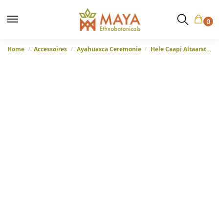
0
Home
Accessoires
Ayahuasca Ceremonie
Hele Caapi Altaarstukken – Caupuri uit Brazilië
/
/
/