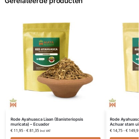
Gerelateerde producten
Rode Ayahuasca Liaan (Banisteriopsis
Rode Ayahuasca
muricata) – Ecuador
Achuar stam ui
€
11,95
-
€
81,35
€
14,75
-
€
149,9
Incl. VAT