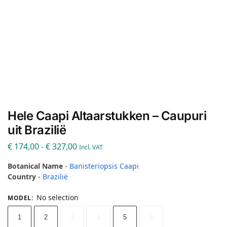
Hele Caapi Altaarstukken – Caupuri
uit Brazilië
€
174,00
-
€
327,00
Incl. VAT
Botanical Name
-
Banisteriopsis Caapi
Country
-
Brazilië
No selection
MODEL
:
1
2
3
4
5
6