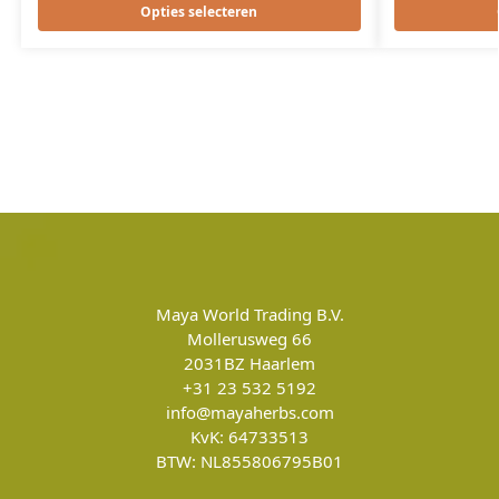
Opties selecteren
Maya World Trading B.V.
Mollerusweg 66
2031BZ
Haarlem
+31 23 532 5192
info@mayaherbs.com
KvK: 64733513
BTW: NL855806795B01