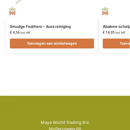
Smudge Feathers – Aura reiniging
Abalone schel
€
4,56
€
14,95
Incl. VAT
Incl. VAT
Toevoegen aan winkelwagen
Toevo
Maya World Trading B.V.
Mollerusweg 66