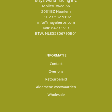
Maya World Trading B.V.
Mollerusweg 66
2031BZ
Haarlem
+31 23 532 5192
info@mayaherbs.com
KvK: 64733513
BTW: NL855806795B01
INFORMATIE
Contact
Over ons
Retourbeleid
Algemene voorwaarden
Wholesale